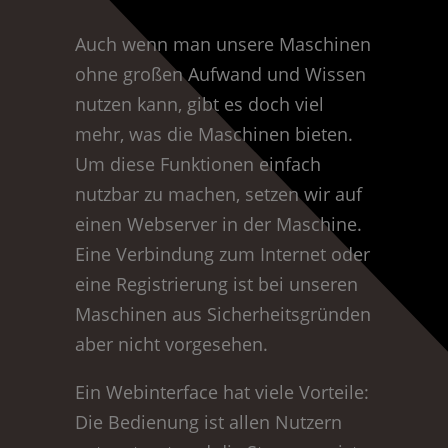
Auch wenn man unsere Maschinen
ohne großen Aufwand und Wissen
nutzen kann, gibt es doch viel
mehr, was die Maschinen bieten.
Um diese Funktionen einfach
nutzbar zu machen, setzen wir auf
einen Webserver in der Maschine.
Eine Verbindung zum Internet oder
eine Registrierung ist bei unseren
Maschinen aus Sicherheitsgründen
aber nicht vorgesehen.
Ein Webinterface hat viele Vorteile:
Die Bedienung ist allen Nutzern