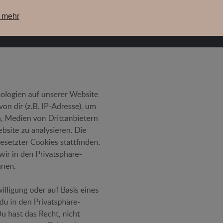
e mehr
ere Maschinen
unsere Lagermaschinen
WebShop
Su