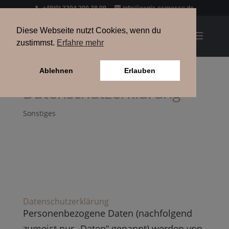
+49(0) 3304 200 38 09
info@xenia-espresso.de
Diese Webseite nutzt Cookies, wenn du
zustimmst.
Erfahre mehr
Ablehnen
Erlauben
Datenschutzerklärung
Sonstiges
Datenschutzerklärung
Personenbezogene Daten (nachfolgend
zumeist nur „Daten“ genannt) werden von