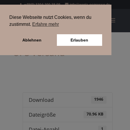
+49(0) 3304 200 38 09
info@xenia-espresso.de
Diese Webseite nutzt Cookies, wenn du
zustimmst.
Erfahre mehr
Ablehnen
Erlauben
UPS Versand
Download
1946
Dateigröße
70.96 KB
Datei-Anzahl
1