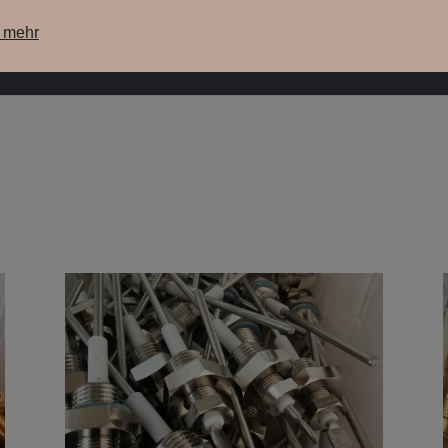
e mehr
ere Maschinen
unsere Lagermaschinen
WebShop
Su