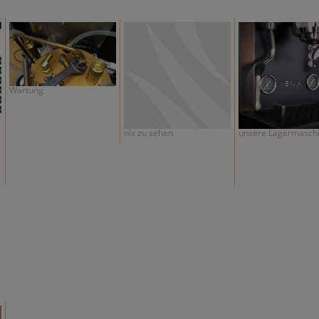
Wartung
nix zu sehen
unsere Lagermasch