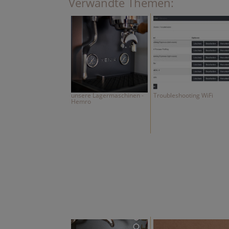
Verwandte Themen:
unsere Lagermaschinen -
Troubleshooting WiFi
Hemro