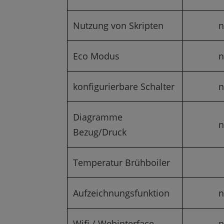
Nutzung von Skripten
n
Eco Modus
n
konfigurierbare Schalter
n
Diagramme
n
Bezug/Druck
Temperatur Brühboiler
Aufzeichnungsfunktion
n
Wifi / Webinterface
n