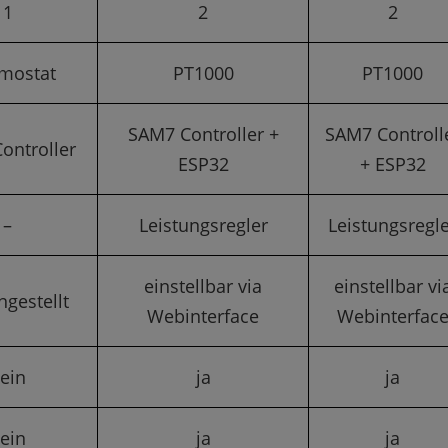
1
2
2
mostat
PT1000
PT1000
SAM7 Controller +
SAM7 Controll
ontroller
ESP32
+ ESP32
–
Leistungsregler
Leistungsregl
einstellbar via
einstellbar vi
ingestellt
Webinterface
Webinterfac
ein
ja
ja
ein
ja
ja