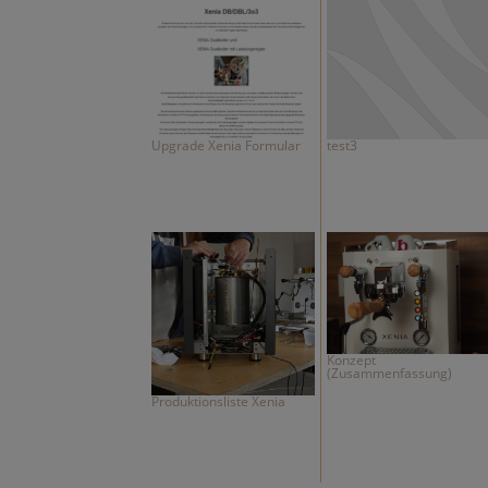
Upgrade Xenia Formular
test3
Konzept
(Zusammenfassung)
Produktionsliste Xenia