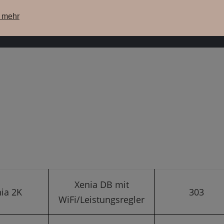
e mehr
ere Maschinen
unsere Lagermaschinen
WebShop
Su
Xenia DB mit
ia 2K
303
WiFi/Leistungsregler