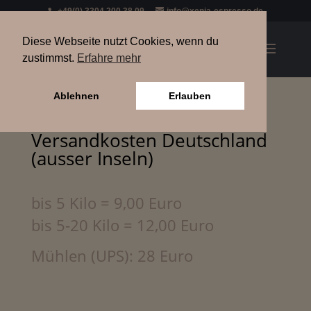
+49(0) 3304 200 38 09
info@xenia-espresso.de
Diese Webseite nutzt Cookies, wenn du
zustimmst.
Erfahre mehr
Ablehnen
Erlauben
Versandkosten Deutschland
(ausser Inseln)
bis 5 Kilo = 9,00 Euro
bis 5-20 Kilo = 12,00 Euro
Mühlen (UPS): 28 Euro