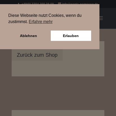
+49(0) 3304 200 38 09
info@xenia-espresso.de
Diese Webseite nutzt Cookies, wenn du
zustimmst.
Erfahre mehr
Ablehnen
Erlauben
Zurück zum Shop
Heizungsrelais [G2R]