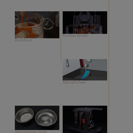
Position Ventile
Brühdruck
Abtropfschale
Abgestimmte Siebe