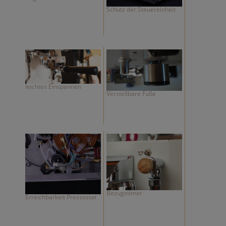
Schutz der Steuereinheit
leichtes Einspannen
Verstellbare Füße
Bezugstimer
Erreichbarkeit Pressostat