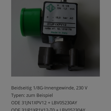
Beidseitig 1/8G-Innengewinde, 230 V
Typen: zum Beispiel
ODE 31JN1XPV12 + LBV05230AY
ODE 31JP1XP1V12-T0 + LBV05230AY