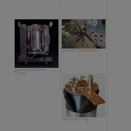
Leistung Heizpatronen
geräuschreduzierte
Pumpe
Kesselisolierung