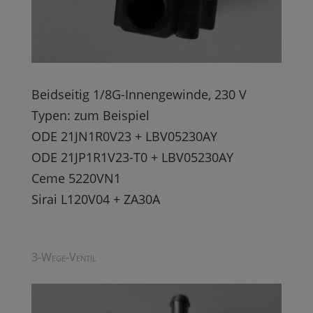
Beidseitig 1/8G-Innengewinde, 230 V
Typen: zum Beispiel
ODE 21JN1R0V23 + LBV05230AY
ODE 21JP1R1V23-T0 + LBV05230AY
Ceme 5220VN1
Sirai L120V04 + ZA30A
3-Wege-Ventil