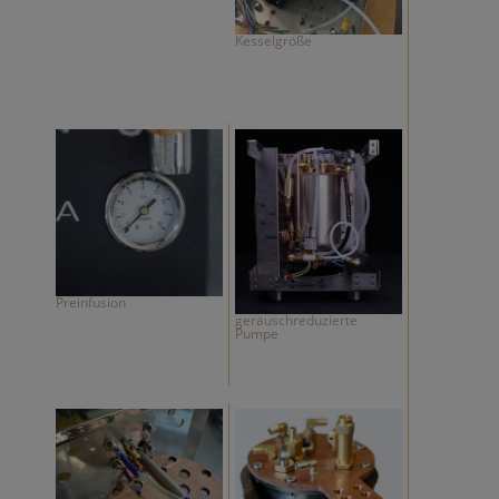
Kesselgröße
Preinfusion
geräuschreduzierte
Pumpe