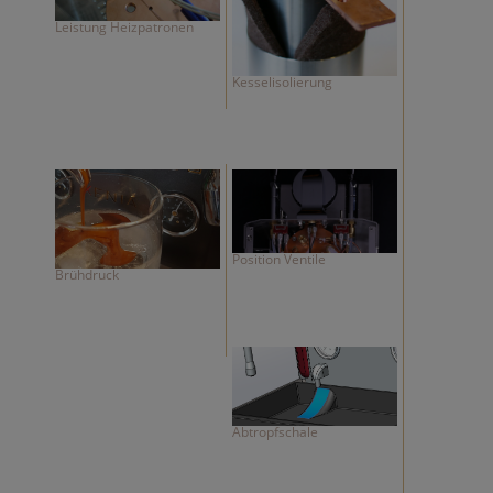
Leistung Heizpatronen
Kesselisolierung
Position Ventile
Brühdruck
Abtropfschale