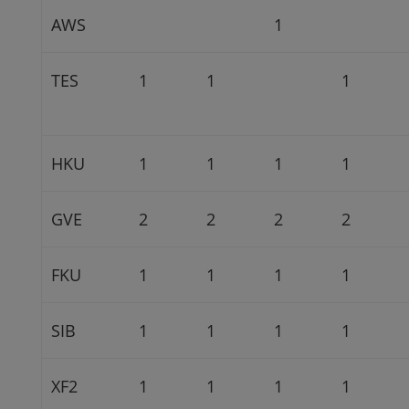
AWS
1
TES
1
1
1
HKU
1
1
1
1
GVE
2
2
2
2
FKU
1
1
1
1
SIB
1
1
1
1
XF2
1
1
1
1