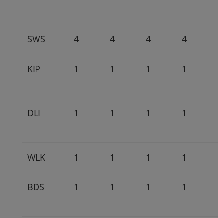
SWS
4
4
4
4
KIP
1
1
1
1
DLI
1
1
1
1
WLK
1
1
1
1
BDS
1
1
1
1