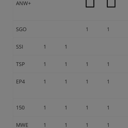
ANW+
SGO
1
1
SSI
1
1
TSP
1
1
1
1
EP4
1
1
1
1
150
1
1
1
1
MWE
1
1
1
1