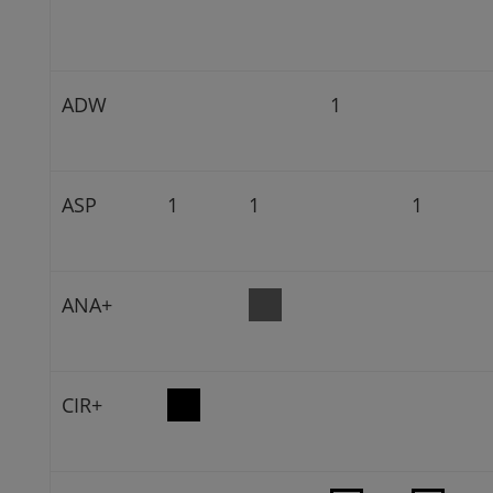
ADW
1
ASP
1
1
1
ANA+
CIR+