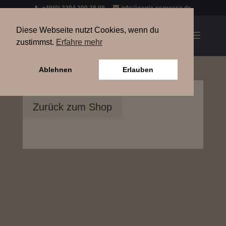
+49(0) 3304 200 38 09
info@xenia-espresso.de
Diese Webseite nutzt Cookies, wenn du
zustimmst.
Erfahre mehr
Ablehnen
Erlauben
Zurück zum Shop
Ansaugrohr aus Kupfer +
Dichtungskleber [ARK]