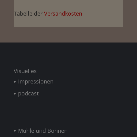
Kupfer
Tabelle der
Versandkosten
+
Dichtungskleber
[ARK]
Menge
Visuelles
Impressionen
podcast
Mühle und Bohnen