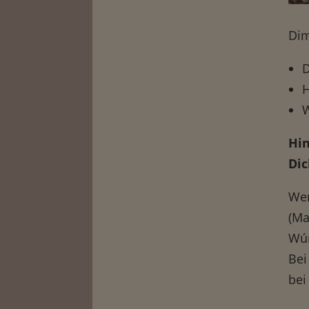
Dim
W
Hin
Dic
Wen
(Ma
Wún
Bei
bei