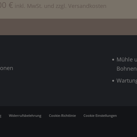
00
€
inkl. MwSt. und zzgl. Versandkosten
Mühle 
ionen
Bohnen
Wartun
g
Widerrufsbelehrung
Cookie-Richtlinie
Cookie Einstellungen