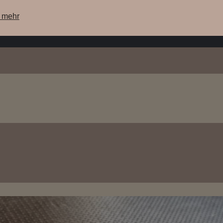
e mehr
ere Maschinen
unsere Lagermaschinen
WebShop
Su
Brühgruppen Dichtung,
Silikon [BDS]