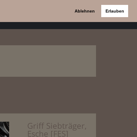
Ablehnen
Erlauben
pport
Kontakt
Datenschutzerklärung
Griff Siebträger,
Esche [FES]