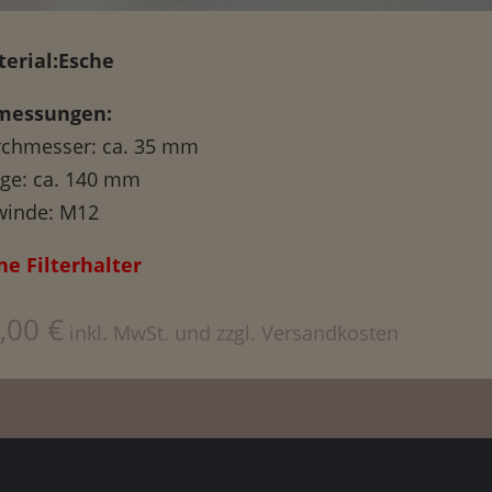
erial:Esche
messungen:
chmesser: ca. 35 mm
ge: ca. 140 mm
inde: M12
e Filterhalter
,00
€
inkl. MwSt. und zzgl. Versandkosten