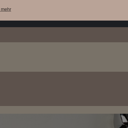
e mehr
ere Maschinen
unsere Lagermaschinen
WebShop
Su
Griff Siebträger, Esche
[FES]