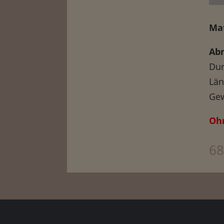
Mat
Ab
Dur
Län
Gew
Ohn
68