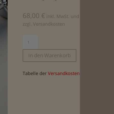
68,00
€
inkl. MwSt. und
zzgl. Versandkosten
Griff
Siebträger,
Esche
In den Warenkorb
[FES]
Menge
Tabelle der
Versandkosten