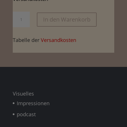
Mühle
In den Warenkorb
X55,
schwarz
Tabelle der
Versandkosten
Menge
Visuelles
Impressionen
podcast