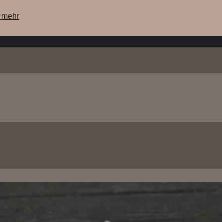
e mehr
ere Maschinen
unsere Lagermaschinen
WebShop
Su
Siebträgerkopf, eckig, 2er