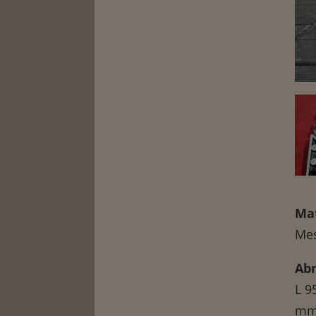
Mat
Mes
Ab
L 9
mm