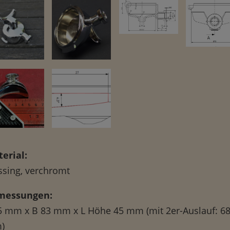
erial:
sing, verchromt
messungen:
5 mm x B 83 mm x L Höhe 45 mm (mit 2er-Auslauf: 6
)