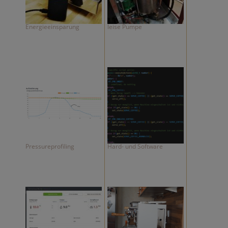
Energieeinsparung
leise Pumpe
Pressureprofiling
Hard- und Software