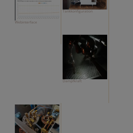
Tankkonfiguration
Webinterface
Dampfkraft