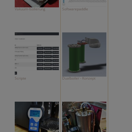
Vakuum-Isolierung
Softwarepaddle
Scripte
Dualboiler - Konzept