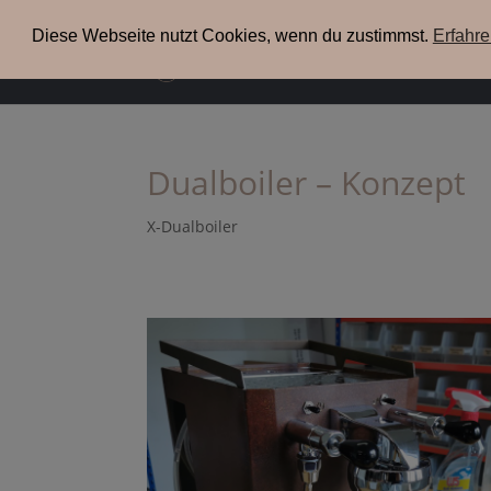
+49(0) 3304 200 38 09
info@xenia-espresso.de
Diese Webseite nutzt Cookies, wenn du zustimmst.
Erfahr
uns
Dualboiler – Konzept
X-Dualboiler