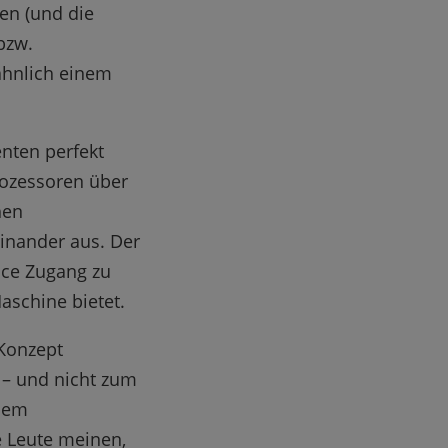
en (und die
bzw.
 ähnlich einem
nten perfekt
ozessoren über
hen
einander aus. Der
ace Zugang zu
aschine bietet.
 Konzept
t – und nicht zum
inem
e Leute meinen,