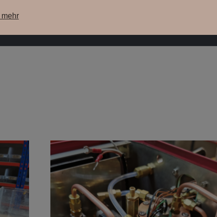
e mehr
ere Maschinen
unsere Lagermaschinen
WebShop
Su