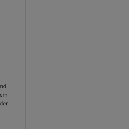
und
rem
 der