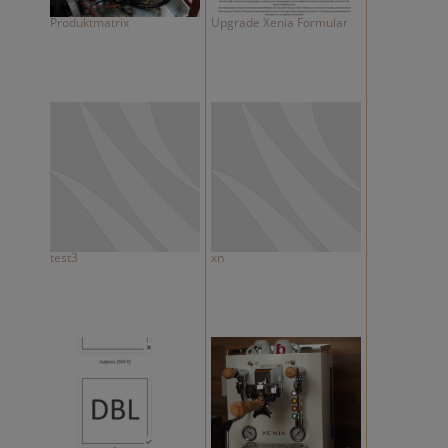
Produktmatrix
Upgrade Xenia Formular
test3
xn